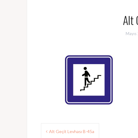
Alt 
Mayıs 
Yazı
Alt Geçit Levhası B-45a