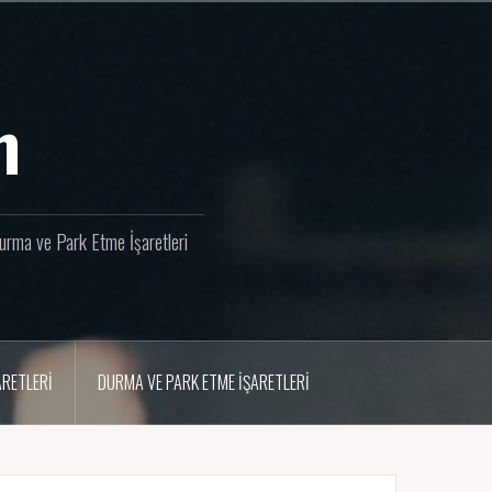
m
 Durma ve Park Etme İşaretleri
ARETLERI
DURMA VE PARK ETME İŞARETLERI