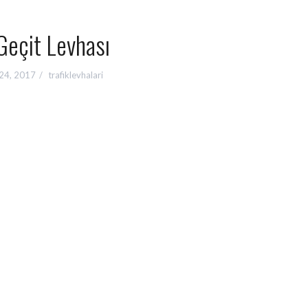
Geçit Levhası
24, 2017
trafiklevhalari