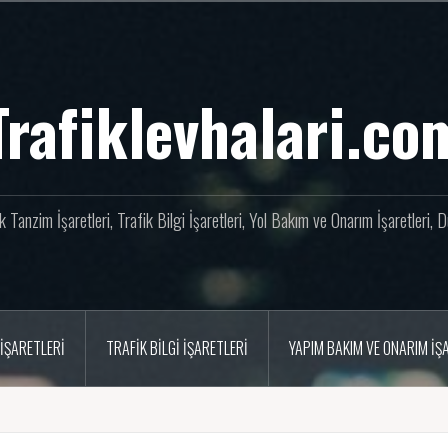
Trafiklevhalari.co
fik Tanzim İşaretleri, Trafik Bilgi İşaretleri, Yol Bakım ve Onarım İşaretleri,
İŞARETLERI
TRAFIK BILGI İŞARETLERI
YAPIM BAKIM VE ONARIM İŞ