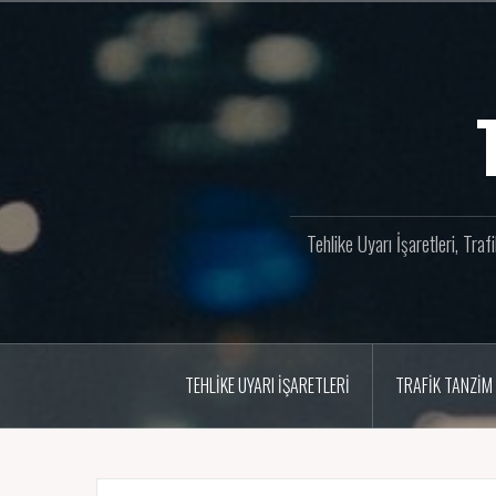
İçeriğe
geç
Tehlike Uyarı İşaretleri, Tra
TEHLIKE UYARI İŞARETLERI
TRAFIK TANZIM 