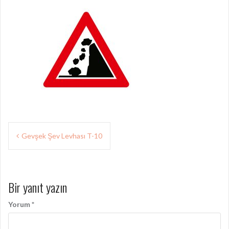
Yazı
Gevşek Şev Levhası T-10
gezinmesi
Bir yanıt yazın
Yorum
*