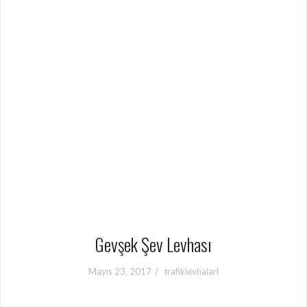
Gevşek Şev Levhası
Mayıs 23, 2017
trafiklevhalari