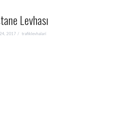
tane Levhası
24, 2017
trafiklevhalari