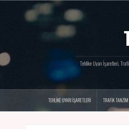
İçeriğe
geç
Tehlike Uyarı İşaretleri, Tra
TEHLIKE UYARI İŞARETLERI
TRAFIK TANZIM 