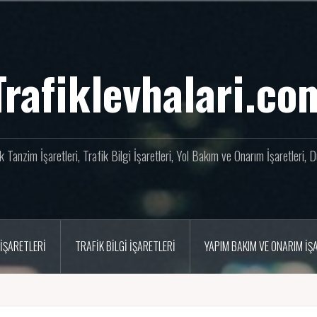
Trafiklevhalari.co
fik Tanzim İşaretleri, Trafik Bilgi İşaretleri, Yol Bakım ve Onarım İşaretleri,
İŞARETLERI
TRAFIK BILGI İŞARETLERI
YAPIM BAKIM VE ONARIM İŞ