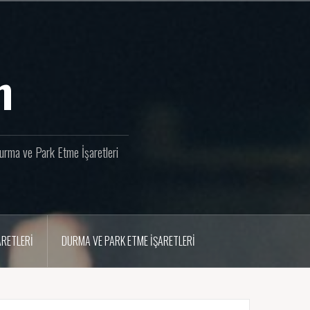
m
 Durma ve Park Etme İşaretleri
ARETLERI
DURMA VE PARK ETME İŞARETLERI