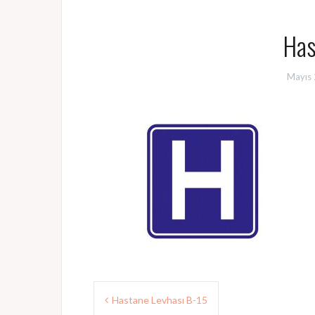
Has
Mayıs 
Yazı
Hastane Levhası B-15