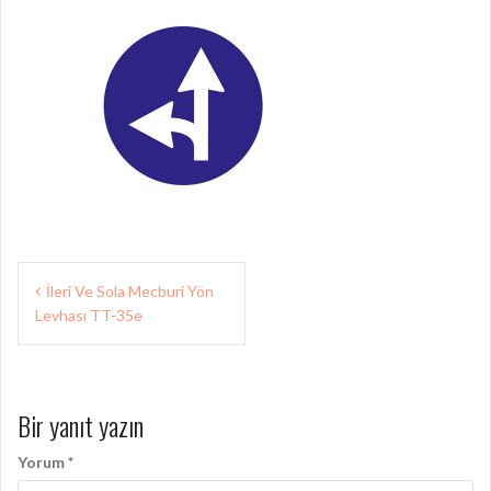
Yazı
İleri Ve Sola Mecburi Yön
gezinmesi
Levhası TT-35e
Bir yanıt yazın
Yorum
*