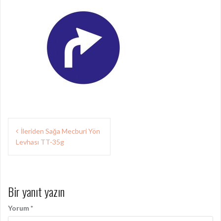
Yazı
İleriden Sağa Mecburi Yön
gezinmesi
Levhası TT-35g
Bir yanıt yazın
Yorum
*