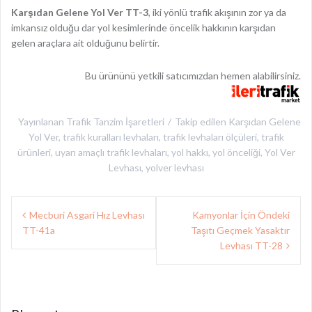
Karşıdan Gelene Yol Ver TT-3
, iki yönlü trafik akışının zor ya da
imkansız olduğu dar yol kesimlerinde öncelik hakkının karşıdan
gelen araçlara ait olduğunu belirtir.
Bu ürününü yetkili satıcımızdan hemen alabilirsiniz.
Yayınlanan
Trafik Tanzim İşaretleri
Takip edilen
Karşıdan Gelene
Yol Ver
,
trafik kuralları levhaları
,
trafik levhaları ölçüleri
,
trafik
ürünleri
,
uyarı amaçlı trafik levhaları
,
yol hakkı
,
yol önceliği
,
Yol Ver
Levhası
,
yolver levhası
Yazı
Mecburi Asgari Hız Levhası
Kamyonlar İçin Öndeki
gezinmesi
TT-41a
Taşıtı Geçmek Yasaktır
Levhası TT-28