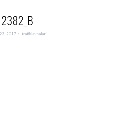
2382_B
23, 2017
trafiklevhalari