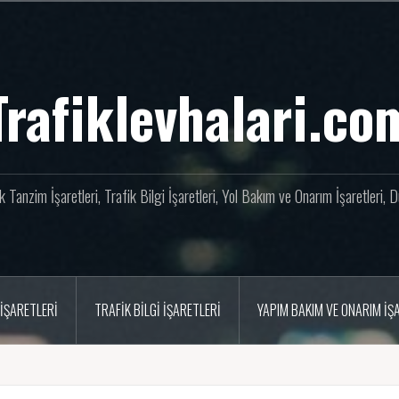
Trafiklevhalari.co
fik Tanzim İşaretleri, Trafik Bilgi İşaretleri, Yol Bakım ve Onarım İşaretleri,
İŞARETLERI
TRAFIK BILGI İŞARETLERI
YAPIM BAKIM VE ONARIM İŞ