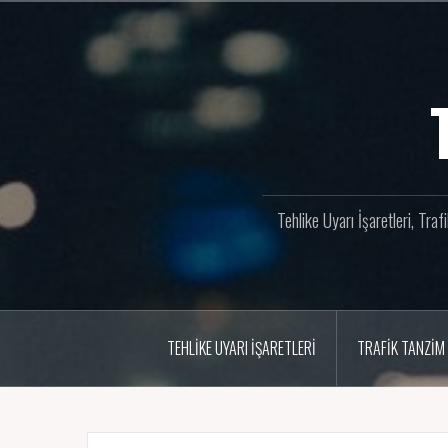
İçeriğe
geç
Tehlike Uyarı İşaretleri, Tra
TEHLIKE UYARI İŞARETLERI
TRAFIK TANZIM 