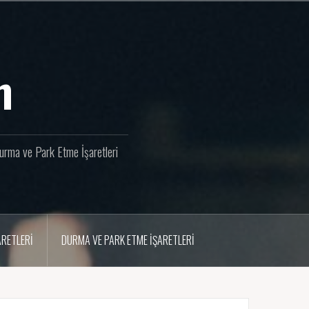
m
 Durma ve Park Etme İşaretleri
ARETLERI
DURMA VE PARK ETME İŞARETLERI