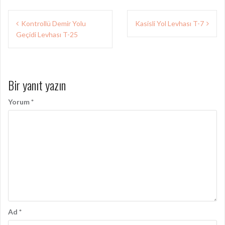
Yazı
Kontrollü Demir Yolu
Kasisli Yol Levhası T-7
gezinmesi
Geçidi Levhası T-25
Bir yanıt yazın
Yorum
*
Ad
*