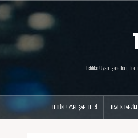
İçeriğe
geç
Tehlike Uyarı İşaretleri, Tra
TEHLIKE UYARI İŞARETLERI
TRAFIK TANZIM 