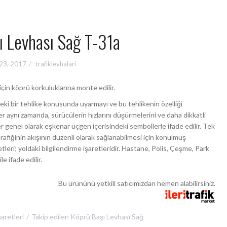
ı Levhası Sağ T-31a
23, 2017
trafiklevhalari
için köprü korkuluklarına monte edilir.
indeki bir tehlike konusunda uyarmayı ve bu tehlikenin özelliği
r aynı zamanda, sürücülerin hızlarını düşürmelerini ve daha dikkatli
ler genel olarak eşkenar üçgen içerisindeki sembollerle ifade edilir. Tek
ıt trafiğinin akışının düzenli olarak sağlanabilmesi için konulmuş
İşaretleri; yoldaki bilgilendirme işaretleridir. Hastane, Polis, Çeşme, Park
le ifade edilir.
Bu ürününü yetkili satıcımızdan hemen alabilirsiniz.
aretleri
Takip edilen
Köprü Başı Levhası Sağ