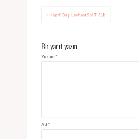
Yazı
Köprü Başı Levhası Sol T-31b
gezinmesi
Bir yanıt yazın
Yorum
*
Ad
*