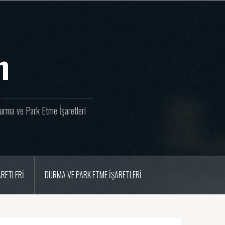
m
 Durma ve Park Etme İşaretleri
ARETLERI
DURMA VE PARK ETME İŞARETLERI