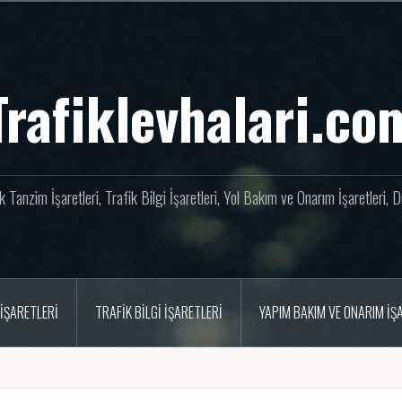
Trafiklevhalari.co
fik Tanzim İşaretleri, Trafik Bilgi İşaretleri, Yol Bakım ve Onarım İşaretleri,
İŞARETLERI
TRAFIK BILGI İŞARETLERI
YAPIM BAKIM VE ONARIM İŞ