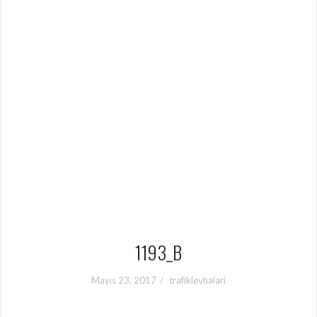
1193_B
Mayıs 23, 2017
trafiklevhalari