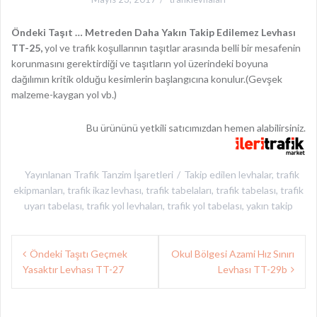
Öndeki Taşıt … Metreden Daha Yakın Takip Edilemez Levhası
TT-25,
yol ve trafik koşullarının taşıtlar arasında belli bir mesafenin
korunmasını gerektirdiği ve taşıtların yol üzerindeki boyuna
dağılımın kritik olduğu kesimlerin başlangıcına konulur.(Gevşek
malzeme-kaygan yol vb.)
Bu ürününü yetkili satıcımızdan hemen alabilirsiniz.
Yayınlanan
Trafik Tanzim İşaretleri
Takip edilen
levhalar
,
trafik
ekipmanları
,
trafik ikaz levhası
,
trafik tabelaları
,
trafik tabelası
,
trafik
uyarı tabelası
,
trafik yol levhaları
,
trafik yol tabelası
,
yakın takip
Yazı
Öndeki Taşıtı Geçmek
Okul Bölgesi Azami Hız Sınırı
gezinmesi
Yasaktır Levhası TT-27
Levhası TT-29b