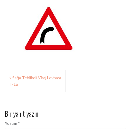
Yazı
Sağa Tehlikeli Viraj Levhası
gezinmesi
T-1a
Bir yanıt yazın
Yorum
*