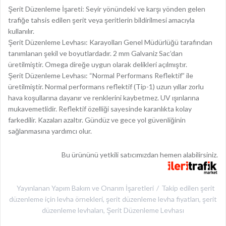
Şerit Düzenleme İşareti: Seyir yönündeki ve karşı yönden gelen
trafiğe tahsis edilen şerit veya şeritlerin bildirilmesi amacıyla
kullanılır.
Şerit Düzenleme Levhası: Karayolları Genel Müdürlüğü tarafından
tanımlanan şekil ve boyutlardadır. 2 mm Galvaniz Sac’dan
üretilmiştir. Omega direğe uygun olarak delikleri açılmıştır.
Şerit Düzenleme Levhası: “Normal Performans Reflektif” ile
üretilmiştir. Normal performans reflektif (Tip-1) uzun yıllar zorlu
hava koşullarına dayanır ve renklerini kaybetmez. UV ışınlarına
mukavemetlidir. Reflektif özelliği sayesinde karanlıkta kolay
farkedilir. Kazaları azaltır. Gündüz ve gece yol güvenliğinin
sağlanmasına yardımcı olur.
Bu ürününü yetkili satıcımızdan hemen alabilirsiniz.
Yayınlanan
Yapım Bakım ve Onarım İşaretleri
Takip edilen
şerit
düzenleme için levha örnekleri
,
şerit düzenleme levha fiyatları
,
şerit
düzenleme levhaları
,
Şerit Düzenleme Levhası