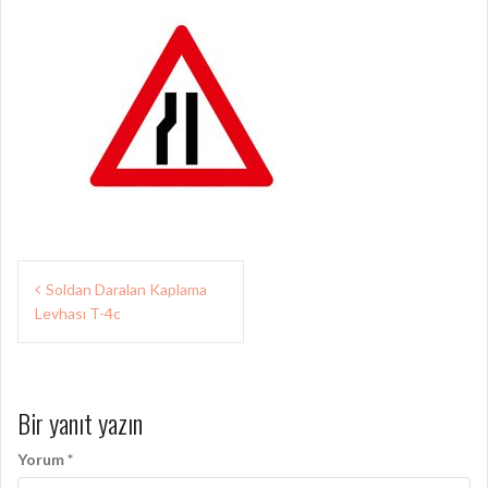
Yazı
Soldan Daralan Kaplama
gezinmesi
Levhası T-4c
Bir yanıt yazın
Yorum
*