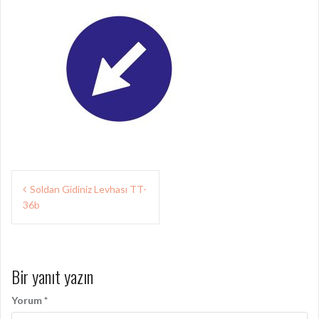
Yazı
Soldan Gidiniz Levhası TT-
gezinmesi
36b
Bir yanıt yazın
Yorum
*