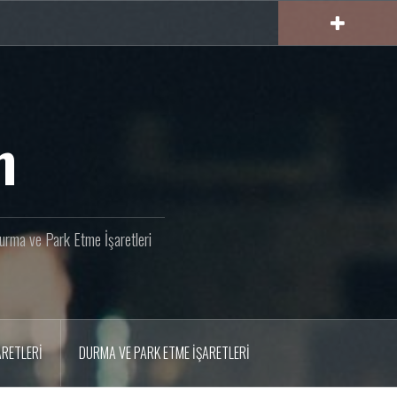
m
 Durma ve Park Etme İşaretleri
ARETLERI
DURMA VE PARK ETME İŞARETLERI