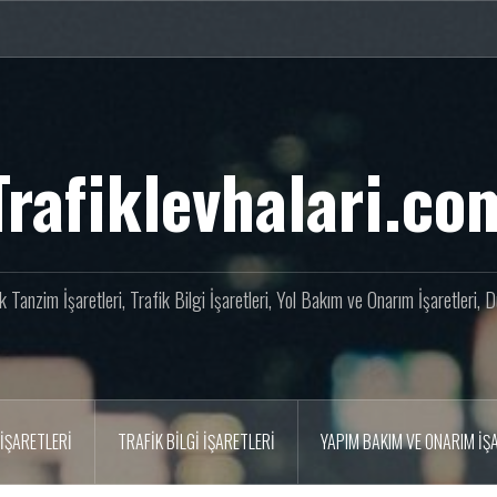
Trafiklevhalari.co
fik Tanzim İşaretleri, Trafik Bilgi İşaretleri, Yol Bakım ve Onarım İşaretleri,
İŞARETLERI
TRAFIK BILGI İŞARETLERI
YAPIM BAKIM VE ONARIM İŞ