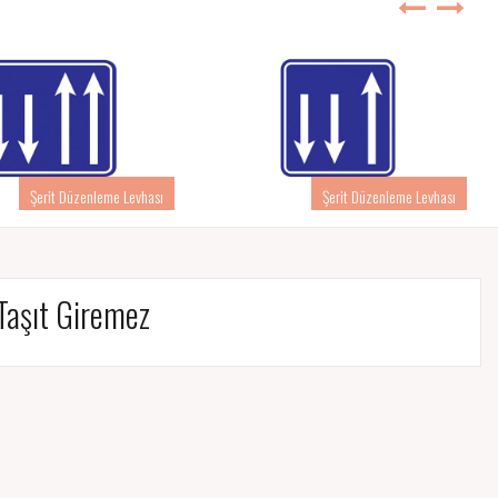
Şerit Düzenleme Levhası
Şerit Düzenleme Levhası
 Taşıt Giremez