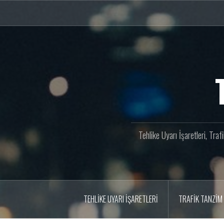
İçeriğe
geç
Tehlike Uyarı İşaretleri, Tra
TEHLIKE UYARI İŞARETLERI
TRAFIK TANZIM 