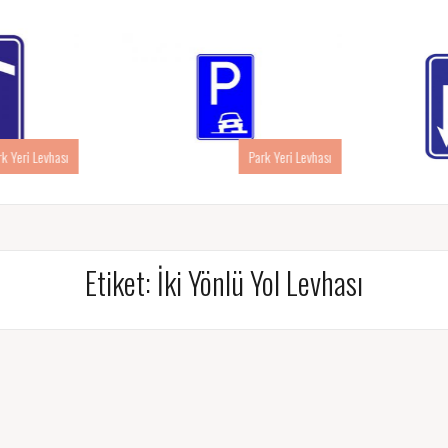
rk Yeri Levhası
Park Yeri Levhası
Etiket:
İki Yönlü Yol Levhası