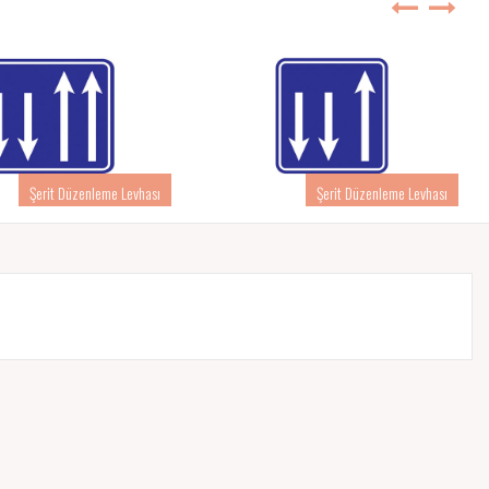
Şerit Düzenleme Levhası
Şerit Düzenleme Levhası