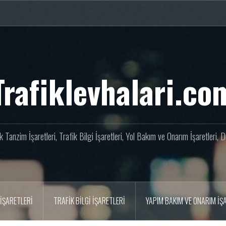
Trafiklevhalari.co
fik Tanzim İşaretleri, Trafik Bilgi İşaretleri, Yol Bakım ve Onarım İşaretleri,
İŞARETLERI
TRAFIK BILGI İŞARETLERI
YAPIM BAKIM VE ONARIM İŞ