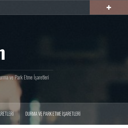
m
 Durma ve Park Etme İşaretleri
ARETLERI
DURMA VE PARK ETME İŞARETLERI