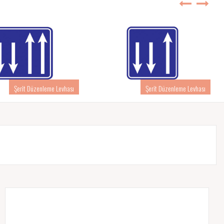
Şerit Düzenleme Levhası
Şerit Düzenleme Levhası