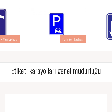
rk Yeri Levhası
Park Yeri Levhası
Etiket:
karayolları genel müdürlüğü