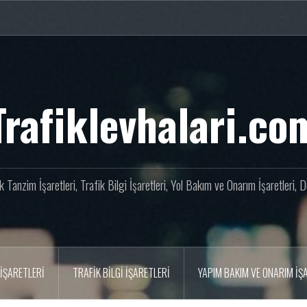
Trafiklevhalari.co
fik Tanzim İşaretleri, Trafik Bilgi İşaretleri, Yol Bakım ve Onarım İşaretleri,
İŞARETLERI
TRAFIK BILGI İŞARETLERI
YAPIM BAKIM VE ONARIM İŞ