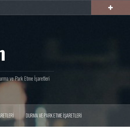
m
 Durma ve Park Etme İşaretleri
ARETLERI
DURMA VE PARK ETME İŞARETLERI