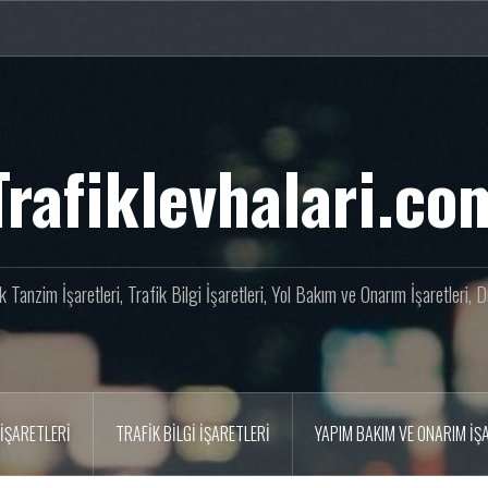
Trafiklevhalari.co
fik Tanzim İşaretleri, Trafik Bilgi İşaretleri, Yol Bakım ve Onarım İşaretleri,
İŞARETLERI
TRAFIK BILGI İŞARETLERI
YAPIM BAKIM VE ONARIM İŞ