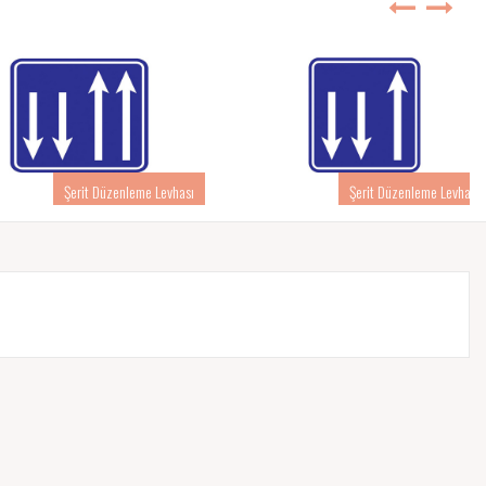
Şerit Düzenleme Levhası
Şerit Düzenleme Levhası