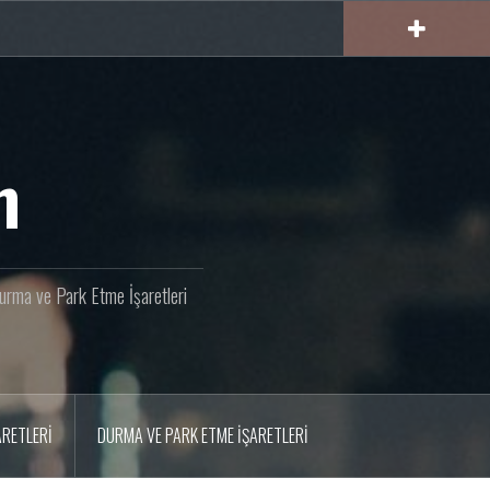
m
 Durma ve Park Etme İşaretleri
ARETLERI
DURMA VE PARK ETME İŞARETLERI