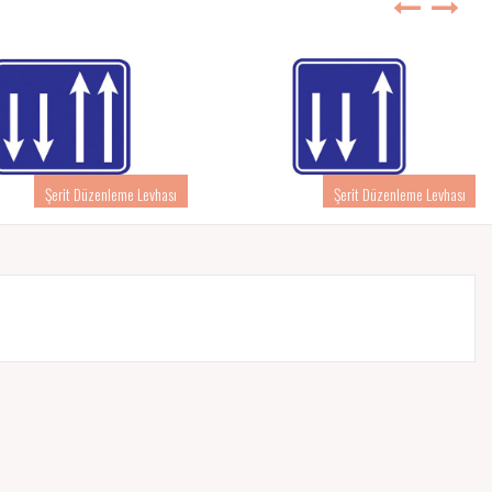
Şerit Düzenleme Levhası
Şerit Düzenleme Levhası