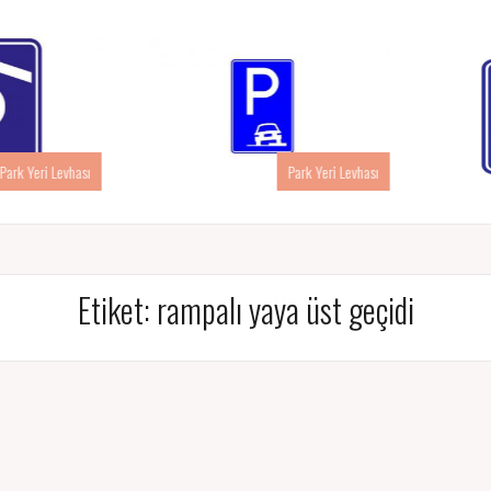
rk Yeri Levhası
Park Yeri Levhası
Etiket:
rampalı yaya üst geçidi