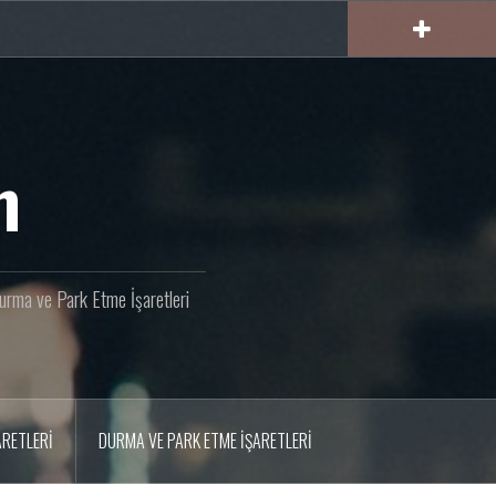
m
 Durma ve Park Etme İşaretleri
ARETLERI
DURMA VE PARK ETME İŞARETLERI