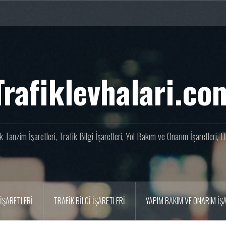
Trafiklevhalari.co
fik Tanzim İşaretleri, Trafik Bilgi İşaretleri, Yol Bakım ve Onarım İşaretleri,
İŞARETLERI
TRAFIK BILGI İŞARETLERI
YAPIM BAKIM VE ONARIM İŞ