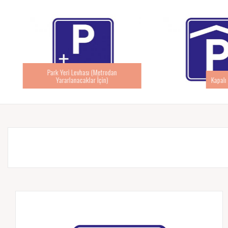
Park Yeri Levhası (Metrodan
Yararlanacaklar İçin)
Kapalı Pa