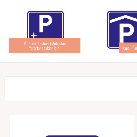
Park Yeri Levhası (Metrodan
Yararlanacaklar İçin)
Kapalı Pa