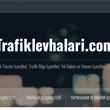
Trafiklevhalari.co
fik Tanzim İşaretleri, Trafik Bilgi İşaretleri, Yol Bakım ve Onarım İşaretleri,
İŞARETLERI
TRAFIK BILGI İŞARETLERI
YAPIM BAKIM VE ONARIM İŞ