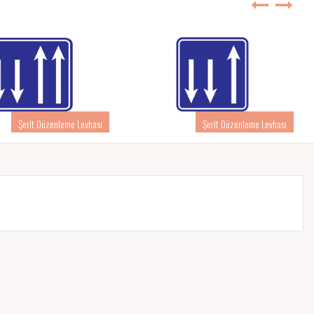
Şerit Düzenleme Levhası
Şerit Düzenleme Levhası