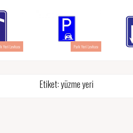
rk Yeri Levhası
Park Yeri Levhası
Etiket:
yüzme yeri