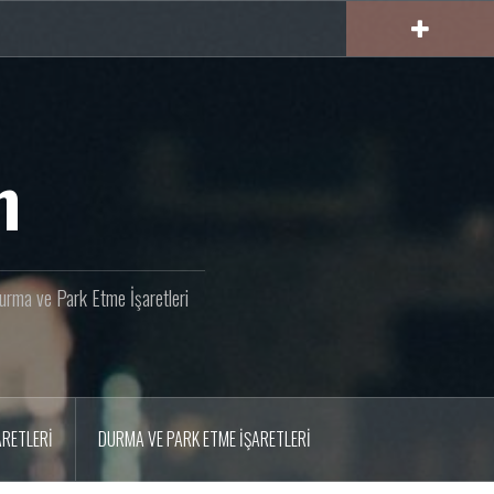
m
 Durma ve Park Etme İşaretleri
ARETLERI
DURMA VE PARK ETME İŞARETLERI