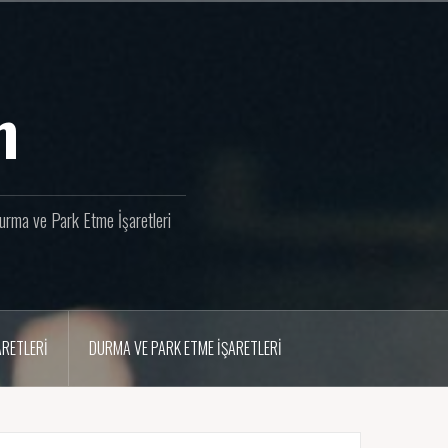
m
 Durma ve Park Etme İşaretleri
ARETLERI
DURMA VE PARK ETME İŞARETLERI