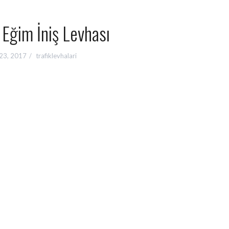
i Eğim İniş Levhası
23, 2017
trafiklevhalari