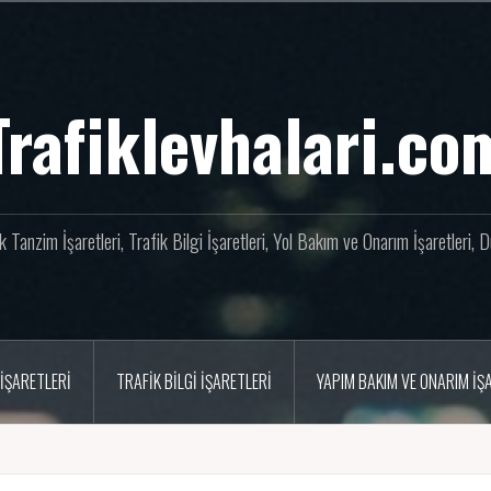
Trafiklevhalari.co
fik Tanzim İşaretleri, Trafik Bilgi İşaretleri, Yol Bakım ve Onarım İşaretleri,
İŞARETLERI
TRAFIK BILGI İŞARETLERI
YAPIM BAKIM VE ONARIM İŞ