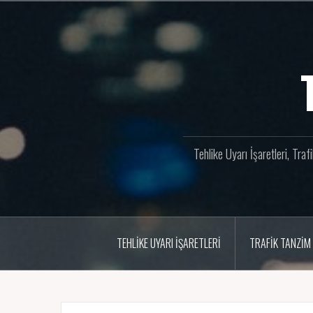
İçeriğe
geç
Tehlike Uyarı İşaretleri, Tra
TEHLIKE UYARI İŞARETLERI
TRAFIK TANZIM 