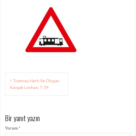
Yazı
Tramvay Hattı İle Oluşan
gezinmesi
Kavşak Levhası T-39
Bir yanıt yazın
Yorum
*