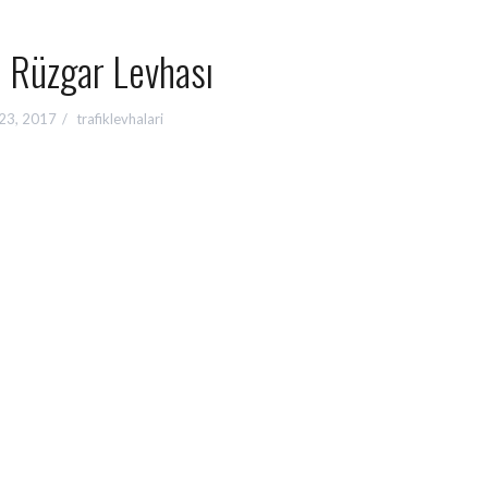
 Rüzgar Levhası
23, 2017
trafiklevhalari