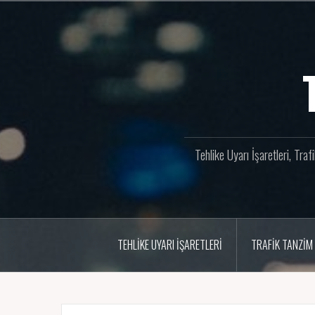
İçeriğe
geç
Tehlike Uyarı İşaretleri, Tra
TEHLIKE UYARI İŞARETLERI
TRAFIK TANZIM 