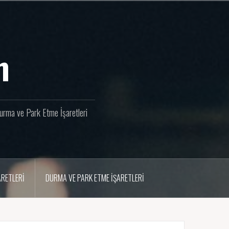
m
 Durma ve Park Etme İşaretleri
ARETLERI
DURMA VE PARK ETME İŞARETLERI