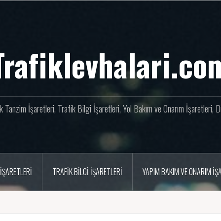
Trafiklevhalari.co
fik Tanzim İşaretleri, Trafik Bilgi İşaretleri, Yol Bakım ve Onarım İşaretleri,
İŞARETLERI
TRAFIK BILGI İŞARETLERI
YAPIM BAKIM VE ONARIM İŞ