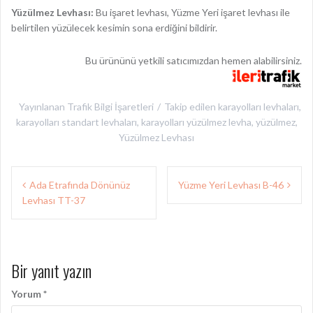
Yüzülmez Levhası:
Bu işaret levhası, Yüzme Yeri işaret levhası ile
belirtilen yüzülecek kesimin sona erdiğini bildirir.
Bu ürününü yetkili satıcımızdan hemen alabilirsiniz.
Yayınlanan
Trafik Bilgi İşaretleri
Takip edilen
karayolları levhaları
,
karayolları standart levhaları
,
karayolları yüzülmez levha
,
yüzülmez
,
Yüzülmez Levhası
Yazı
Ada Etrafında Dönünüz
Yüzme Yeri Levhası B-46
gezinmesi
Levhası TT-37
Bir yanıt yazın
Yorum
*