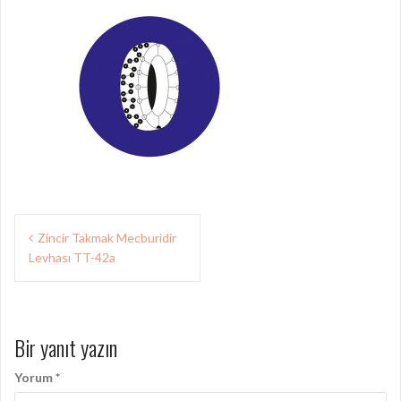
Yazı
Zincir Takmak Mecburidir
gezinmesi
Levhası TT-42a
Bir yanıt yazın
Yorum
*