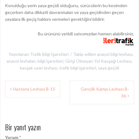
Konulduğu yerin yaya geçidi olduğunu, sürücülerin bu kesimden
geçerken daha dikkatli davranmaları ve yaya geçidinden geçen
yayalara ilk geçiş hakkını vermeleri gerektiğini bildirir.
Bu ürününü yetkili satıcımızdan hemen alabilirsiniz.
Yayınlanan
Trafik Bilgi İşaretleri
Takip edilen
anayol bilgi levhası
,
anayol levhaları
,
bilgi işaretleri
,
Girişi Olmayan Yol Kavşağı Levhası
,
kavşak uyarı levhası
,
trafik bilgi işaretleri
,
yaya geçidi
Yazı
Hastane Levhası B-15
Gençlik Kampı Levhası B-
gezinmesi
36
Bir yanıt yazın
Yorum
*