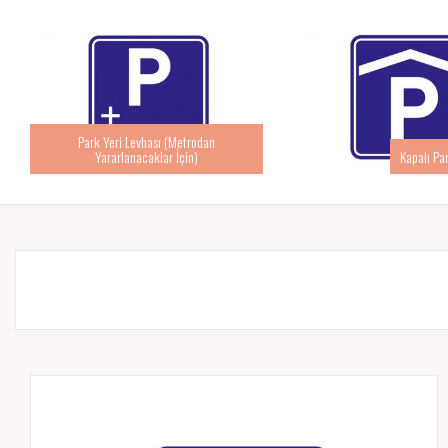
Park Yeri Levhası (Metrodan
Yararlanacaklar İçin)
Kapalı Pa